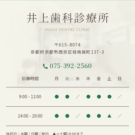
〒615-8074
京都府京都市西京区桂南巽町137-3
075-392-2560
診療時間
月
火
水
木
金
土
日
9:00
-
12:00
●
●
／
●
●
●
／
14:00
-
20:00
●
●
／
●
●
▲
／
休診日：水曜 / 日曜 / 祝日 ▲＝土曜18:00まで