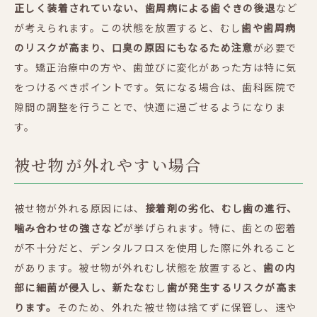
正しく装着されていない、歯周病による歯ぐきの後退
など
が考えられます。この状態を放置すると、むし
歯や歯周病
のリスクが高まり、口臭の原因にもなるため注意
が必要で
す。矯正治療中の方や、歯並びに変化があった方は特に気
をつけるべきポイントです。気になる場合は、歯科医院で
隙間の調整を行うことで、快適に過ごせるようになりま
す。
被せ物が外れやすい場合
被せ物が外れる原因には、
接着剤の劣化、むし歯の進行、
噛み合わせの強さなど
が挙げられます。特に、歯との密着
が不十分だと、デンタルフロスを使用した際に外れること
があります。被せ物が外れむし状態を放置すると、
歯の内
部に細菌が侵入し、新たな
むし
歯が発生するリスクが高ま
ります。
そのため、外れた被せ物は捨てずに保管し、速や